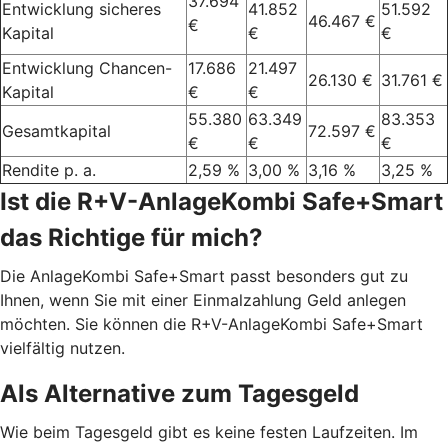
37.694
Entwicklung sicheres
41.852
51.592
46.467 €
€
Kapital
€
€
Entwicklung Chancen-
17.686
21.497
26.130 €
31.761 €
Kapital
€
€
55.380
63.349
83.353
Gesamtkapital
72.597 €
€
€
€
Rendite p. a.
2,59 %
3,00 %
3,16 %
3,25 %
Ist die R+V-AnlageKombi Safe+Smart
das Richtige für mich?
Die AnlageKombi Safe+Smart passt besonders gut zu
Ihnen, wenn Sie mit einer Einmalzahlung Geld anlegen
möchten. Sie können die R+V-AnlageKombi Safe+Smart
vielfältig nutzen.
Als Alternative zum Tagesgeld
Wie beim Tagesgeld gibt es keine festen Laufzeiten. Im