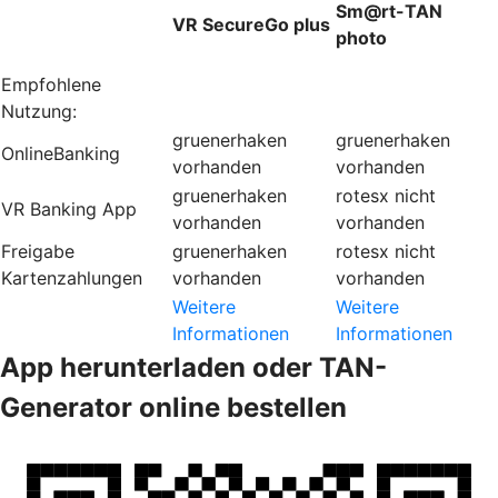
Sm@rt-TAN
VR SecureGo plus
photo
Empfohlene
Nutzung:
gruenerhaken
gruenerhaken
OnlineBanking
vorhanden
vorhanden
gruenerhaken
rotesx
nicht
VR Banking App
vorhanden
vorhanden
Freigabe
gruenerhaken
rotesx
nicht
Kartenzahlungen
vorhanden
vorhanden
Weitere
Weitere
Informationen
Informationen
App herunterladen oder TAN-
Generator online bestellen