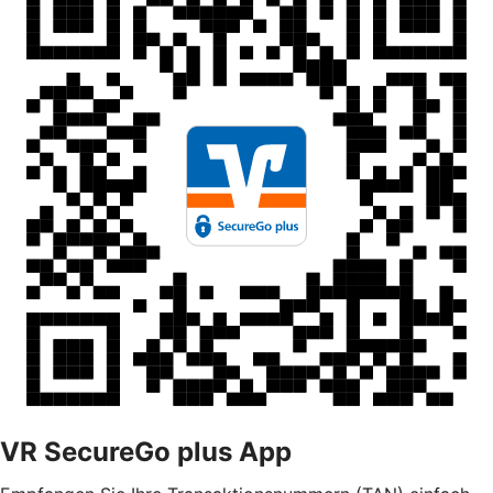
VR SecureGo plus App