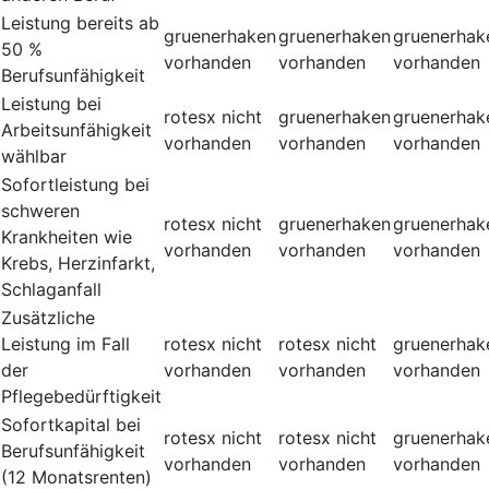
Leistung bereits ab
gruenerhaken
gruenerhaken
gruenerhak
50 %
vorhanden
vorhanden
vorhanden
Berufsunfähigkeit
Leistung bei
rotesx
nicht
gruenerhaken
gruenerhak
Arbeitsunfähigkeit
vorhanden
vorhanden
vorhanden
wählbar
Sofortleistung bei
schweren
rotesx
nicht
gruenerhaken
gruenerhak
Krankheiten wie
vorhanden
vorhanden
vorhanden
Krebs, Herzinfarkt,
Schlaganfall
Zusätzliche
Leistung im Fall
rotesx
nicht
rotesx
nicht
gruenerhak
der
vorhanden
vorhanden
vorhanden
Pflegebedürftigkeit
Sofortkapital bei
rotesx
nicht
rotesx
nicht
gruenerhak
Berufsunfähigkeit
vorhanden
vorhanden
vorhanden
(12 Monatsrenten)