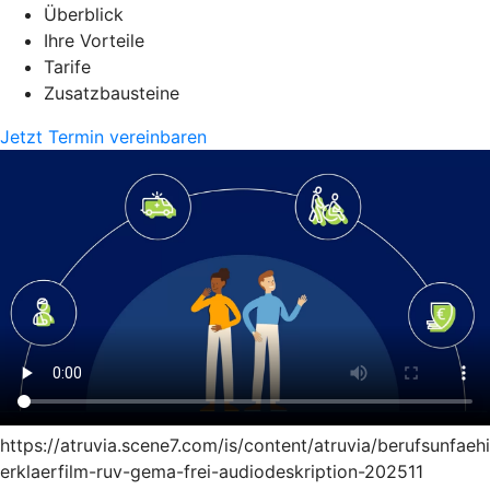
Überblick
Ihre Vorteile
Tarife
Zusatzbausteine
Jetzt Termin vereinbaren
https://atruvia.scene7.com/is/content/atruvia/berufsunfaeh
erklaerfilm-ruv-gema-frei-audiodeskription-202511